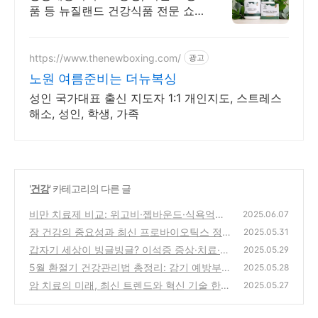
품 등 뉴질랜드 건강식품 전문 쇼
핑몰 효능 초유, 산양유, 프로폴리
스, 초록입홍합, 마누카꿀 등 지금
바로 만나보세요.
https://www.thenewboxing.com/
광고
노원 여름준비는 더뉴복싱
성인 국가대표 출신 지도자 1:1 개인지도, 스트레스
해소, 성인, 학생, 가족
'
건강
' 카테고리의 다른 글
비만 치료제 비교: 위고비·젭바운드·식욕억제
2025.06.07
제·지방흡수제 총정리
장 건강의 중요성과 최신 프로바이오틱스 정보
(5)
2025.05.31
총정리
갑자기 세상이 빙글빙글? 이석증 증상·치료·예
(1)
2025.05.29
방 완벽 가이드
5월 환절기 건강관리법 총정리: 감기 예방부터
(1)
2025.05.28
면역력 강화까지
암 치료의 미래, 최신 트렌드와 혁신 기술 한눈
(5)
2025.05.27
에 보기
(6)