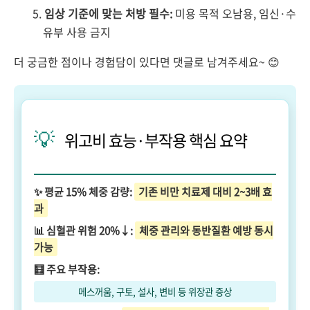
임상 기준에 맞는 처방 필수:
미용 목적 오남용, 임신·수
유부 사용 금지
더 궁금한 점이나 경험담이 있다면 댓글로 남겨주세요~ 😊
💡
위고비 효능·부작용 핵심 요약
✨ 평균 15% 체중 감량:
기존 비만 치료제 대비 2~3배 효
과
📊 심혈관 위험 20%↓:
체중 관리와 동반질환 예방 동시
가능
🧮 주요 부작용:
메스꺼움, 구토, 설사, 변비 등 위장관 증상