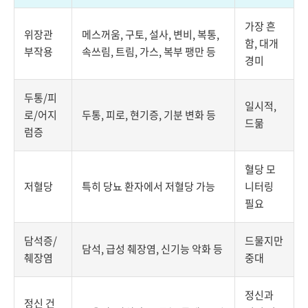
가장 흔
위장관
메스꺼움, 구토, 설사, 변비, 복통,
함, 대개
부작용
속쓰림, 트림, 가스, 복부 팽만 등
경미
두통/피
일시적,
로/어지
두통, 피로, 현기증, 기분 변화 등
드묾
럼증
혈당 모
저혈당
특히 당뇨 환자에서 저혈당 가능
니터링
필요
담석증/
드물지만
담석, 급성 췌장염, 신기능 악화 등
췌장염
중대
정신과
정신 건