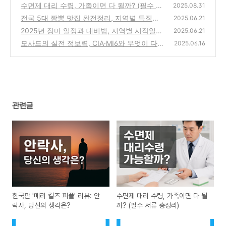
생각은?
수면제 대리 수령, 가족이면 다 될까? (필수 서
(1)
2025.08.31
류 총정리)
전국 5대 짬뽕 맛집 완전정리, 지역별 특징과
(0)
2025.06.21
방문 팁
2025년 장마 일정과 대비법, 지역별 시작일부
(6)
2025.06.21
터 실전 꿀팁까지
모사드의 실전 정보력, CIA·MI6와 무엇이 다를
(2)
2025.06.16
까?
(9)
관련글
한국판 '메리 킬즈 피플' 리뷰: 안
수면제 대리 수령, 가족이면 다 될
락사, 당신의 생각은?
까? (필수 서류 총정리)