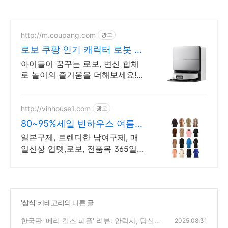
http://m.coupang.com
광고
로보 쿠팡 인기 캐릭터 로봇 다
모였다
아이들이 꿈꾸는 로보, 변신 합체
로 놀이의 즐거움을 더해보세요!
인공지능 로보트, 친구처럼! 와우
회원은 무료배송으로 편리하게.
http://vinhouse1.com
광고
80~95%세일 빈하우스 여름
신상품 업데이트
일본구제, 트렌디한 남여구제, 매
일신상 업뎃,로보, 전품목 365일
세일!
'
상식
' 카테고리의 다른 글
한국판 '메리 킬즈 피플' 리뷰: 안락사, 당신의
2025.08.31