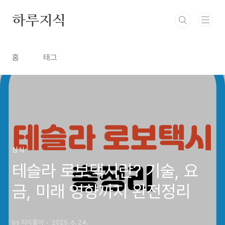
본문 바로가기
하루지식
홈
태그
상식
테슬라 로보택시란? 기술, 요
금, 미래 영향까지 완전정리
by 지식좋아
2025. 6. 24.