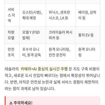
서비
오스틴(시범),
피닉스, 샌프란
베이징, 상하
스 지
확대 예정
시스코, LA 등
이 등
역
차량
모델 Y (FSD
크라이슬러 퍼시
홍치 EV 등
모델
탑재)
피카 등
안전
조수석 모니
원격 모니터링,
원격 모니터
조치
터, 원격 감독
안전 운전자
링
테슬라의
카메라+AI 중심의 실시간 주행
은 지도 구축 비용이
적고, 새로운 도시 진입이 빠르다는 점에서 확장성이 뛰어납니
다. 반면, 아직은 안전성 논란과 실제 서비스 경험이 제한적이
라는 점이 과제로 남아 있습니다.
⚠️ 주의하세요!