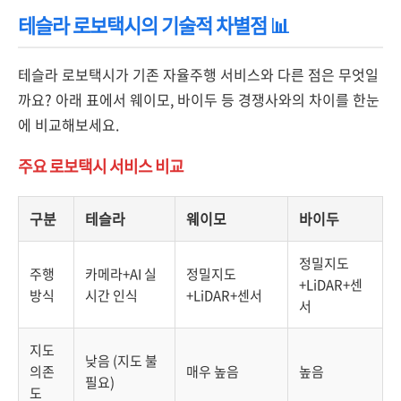
테슬라 로보택시의 기술적 차별점 📊
테슬라 로보택시가 기존 자율주행 서비스와 다른 점은 무엇일
까요? 아래 표에서 웨이모, 바이두 등 경쟁사와의 차이를 한눈
에 비교해보세요.
주요 로보택시 서비스 비교
구분
테슬라
웨이모
바이두
정밀지도
주행
카메라+AI 실
정밀지도
+LiDAR+센
방식
시간 인식
+LiDAR+센서
서
지도
낮음 (지도 불
의존
매우 높음
높음
필요)
도