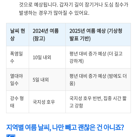
것으로 예상됩니다. 갑자기 길이 잠기거나 도심 침수가
발생하는 경우가 많아질 수 있어요.
날씨 현
2024년 여름
2025년 여름 예상 (기상청
상
(참고)
발표 기반)
폭염일
평년 대비 증가 예상 (더 길고
10일 내외
수
강하게)
열대야
평년 대비 증가 예상 (밤에도 더
5일 내외
일수
움)
강수 형
국지성 호우 빈번, 집중 시간 짧
국지성 호우
태
고 강함
지역별 여름 날씨, 나만 빼고 괜찮은 건 아니죠?
🗺️