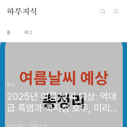
본문 바로가기
하루지식
홈
태그
상식
2025년 여름 날씨 예상: 역대
급 폭염과 국지성 호우, 미리
준비하는 법 ☀️
by 지식좋아
2025. 6. 8.