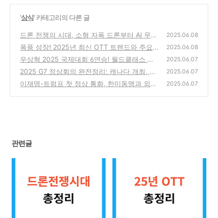
'
상식
' 카테고리의 다른 글
드론 전쟁의 시대, 소형 자폭 드론부터 AI 무기
2025.06.08
까지
폭풍 성장! 2025년 최신 OTT 트렌드와 주요
(6)
2025.06.08
서비스 완벽 비교 분석
우상혁 2025 국제대회 6연승! 월드클래스 높
(5)
2025.06.07
이뛰기 신화
2025 G7 정상회의 완전정리: 캐나다 개최, 한
(12)
2025.06.07
국 첫 참석 의미는?
이재명-트럼프 첫 정상 통화, 한미동맹과 외교
(7)
2025.06.07
현안 총정리
(1)
관련글