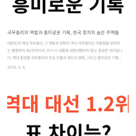
국무총리의 역할과 흥미로운 기록, 한국 정치의 숨은 주역들
대한민국 역대 국무총리, 그 역할과 변화의 역사 국무총리는 대통령을 보좌하
는 행정부의 제2인자이자, 위기 시 대통령 권한대행까지 맡는 중요한 자리입니
다. 역대 정권별 국무총리의 주요 인물과 제도의 변화, 그리고 흥미로운 기록까
지 한눈에 정리합니다. 목차국무총리란? 🤔역대 정권별 국무총리 주요 인물
2025. 6. 4.
📊국무총리 제도의 변화와 특징 🧮흥미로운 기록과 에피소드 👩‍💼👨‍💻마무
리: 핵심 내용 요약 📝자주 묻는 질문 ❓ "국무총리" 하면 어떤 인물이 떠오르시
나요? 대통령만큼 자주 뉴스에 등장하진 않지만, 위기 때마다 나라를 지키는 든
든한 버팀목 역할을 해왔죠. 저도 총리의 존재감이 이렇게 중요한지, 최근에야
제대로 알게 됐어요. 오늘은 역대 정권별 국무총리와 그 제도의 변천사를 쉽고
재밌게 정리해봅니..