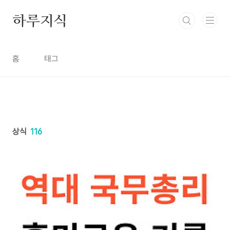
본문 바로가기
하루지식
홈
태그
상식
116