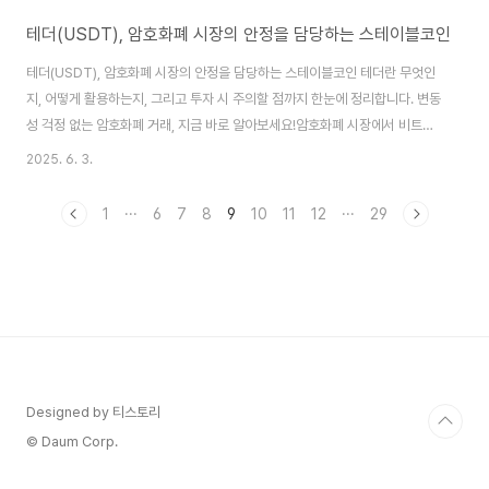
테더(USDT), 암호화폐 시장의 안정을 담당하는 스테이블코인
테더(USDT), 암호화폐 시장의 안정을 담당하는 스테이블코인 테더란 무엇인
지, 어떻게 활용하는지, 그리고 투자 시 주의할 점까지 한눈에 정리합니다. 변동
성 걱정 없는 암호화폐 거래, 지금 바로 알아보세요!암호화폐 시장에서 비트코
인, 이더리움만큼이나 중요한 존재가 바로 테더(USDT)입니다. 테더는 변동성
2025. 6. 3.
이 큰 암호화폐 시장에서 안정적인 가치를 유지하는 스테이블코인으로, 투자자
와 트레이더 모두에게 꼭 필요한 자산이 되었습니다. 이번 글에서는 테더가 무
1
···
6
7
8
9
10
11
12
···
29
엇인지, 어떻게 사용하는지, 그리고 장단점과 최신 시장 동향까지 꼼꼼히 소개
해드릴게요. 암호화폐 투자나 거래를 준비 중이신 분이라면 꼭 읽어보세요! 😊
목차테더(USDT)란 무엇인가? 🤔테더는 어떻게 작동하나요? 📊테더의 주요
활용처 🧮테더의 장점과 ..
Designed by 티스토리
© Daum Corp.