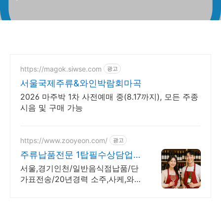
https://magok.siwse.com
광고
서울국제주류&와인박람회마곡
2026 마주박 1차 사전예매 중(8.17까지), 모든 주종
시음 및 구매 가능
https://www.zooyeon.com/
광고
주류납품전문 1탑필수상담업
체 냉장고/제빙기/주류대출 지
서울,경기인천/일반음식점납품/단
원
가표전송/20년경력 소주,사케,와
인소믈리에 전문상담