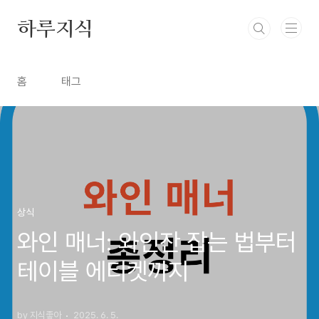
본문 바로가기
하루지식
홈
태그
상식
와인 매너: 와인잔 잡는 법부터
테이블 에티켓까지
by 지식좋아
2025. 6. 5.