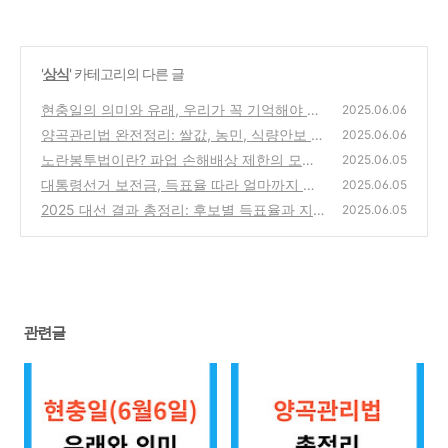
'
상식
' 카테고리의 다른 글
현충일의 의미와 유래, 우리가 꼭 기억해야 할
2025.06.06
이유
양곡관리법 완전정리: 쌀값, 농민, 식량안보 쟁
(5)
2025.06.06
점 한눈에!
노란봉투법이란? 파업 손해배상 제한의 모든
(2)
2025.06.05
것
대통령선거 보전금, 득표율 따라 얼마까지 돌
(0)
2025.06.05
려받나? 제도 완벽 해설
2025 대선 결과 총정리: 후보별 득표율과 지역
(4)
2025.06.05
별 판세 분석
(1)
관련글