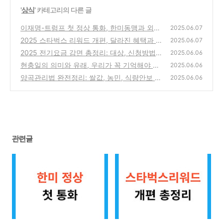
'
상식
' 카테고리의 다른 글
이재명-트럼프 첫 정상 통화, 한미동맹과 외교
2025.06.07
현안 총정리
2025 스타벅스 리워드 개편, 달라진 혜택과 주
(1)
2025.06.07
의점 총정리
2025 전기요금 감면 총정리: 대상, 신청방법,
(3)
2025.06.06
실제 혜택
현충일의 의미와 유래, 우리가 꼭 기억해야 할
(5)
2025.06.06
이유
양곡관리법 완전정리: 쌀값, 농민, 식량안보 쟁
(5)
2025.06.06
점 한눈에!
(2)
관련글