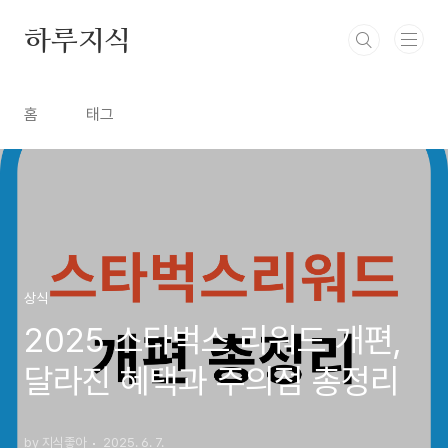
본문 바로가기
하루지식
홈
태그
상식
2025 스타벅스 리워드 개편,
달라진 혜택과 주의점 총정리
by 지식좋아
2025. 6. 7.