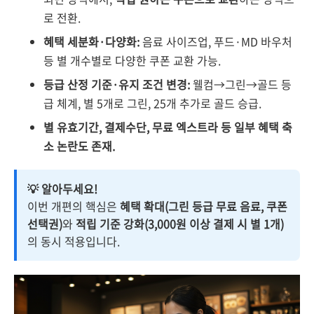
로 전환.
혜택 세분화·다양화:
음료 사이즈업, 푸드·MD 바우처
등 별 개수별로 다양한 쿠폰 교환 가능.
등급 산정 기준·유지 조건 변경:
웰컴→그린→골드 등
급 체계, 별 5개로 그린, 25개 추가로 골드 승급.
별 유효기간, 결제수단, 무료 엑스트라 등 일부 혜택 축
소 논란도 존재.
💡 알아두세요!
이번 개편의 핵심은
혜택 확대(그린 등급 무료 음료, 쿠폰
선택권)
와
적립 기준 강화(3,000원 이상 결제 시 별 1개)
의 동시 적용입니다.